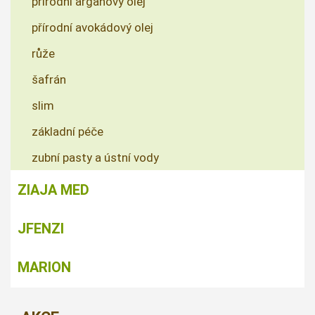
přírodní arganový olej
přírodní avokádový olej
růže
šafrán
slim
základní péče
zubní pasty a ústní vody
ZIAJA MED
JFENZI
MARION