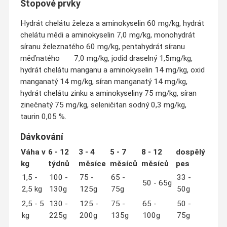
Stopové prvky
Hydrát chelátu železa a aminokyselin 60 mg/kg, hydrát
chelátu mědi a aminokyselin 7,0 mg/kg, monohydrát
síranu železnatého 60 mg/kg, pentahydrát síranu
měďnatého 7,0 mg/kg, jodid draselný 1,5mg/kg,
hydrát chelátu manganu a aminokyselin 14 mg/kg, oxid
manganatý 14 mg/kg, síran manganatý 14 mg/kg,
hydrát chelátu zinku a aminokyseliny 75 mg/kg, síran
zinečnatý 75 mg/kg, seleničitan sodný 0,3 mg/kg,
taurin 0,05 %.
Dávkování
Váha v
6 - 12
3 - 4
5 - 7
8 - 12
dospělý
kg
týdnů
měsíce
měsíců
měsíců
pes
1,5 -
100 -
75 -
65 -
33 -
50 - 65g
2,5 kg
130g
125g
75g
50g
2,5 - 5
130 -
125 -
75 -
65 -
50 -
kg
225g
200g
135g
100g
75g