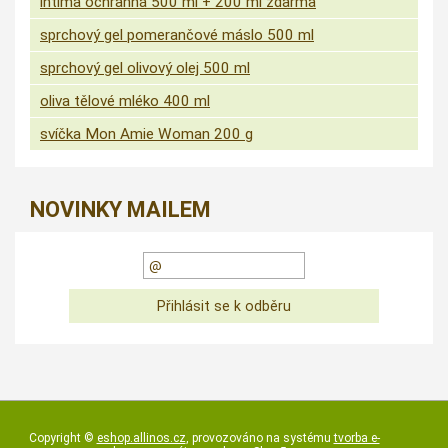
intima ochranná 500 ml + 200 ml zdarma
sprchový gel pomerančové máslo 500 ml
sprchový gel olivový olej 500 ml
oliva tělové mléko 400 ml
svíčka Mon Amie Woman 200 g
NOVINKY MAILEM
Copyright ©
eshop.allinos.cz
,
provozováno na systému
tvorba e-