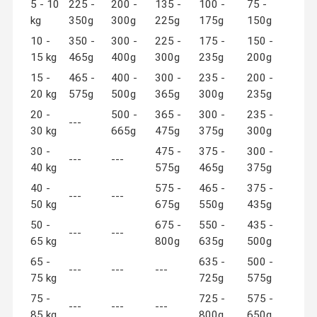
5 - 10
225 -
200 -
135 -
100 -
75 -
kg
350g
300g
225g
175g
150g
10 -
350 -
300 -
225 -
175 -
150 -
15 kg
465g
400g
300g
235g
200g
15 -
465 -
400 -
300 -
235 -
200 -
20 kg
575g
500g
365g
300g
235g
20 -
500 -
365 -
300 -
235 -
---
30 kg
665g
475g
375g
300g
30 -
475 -
375 -
300 -
---
---
40 kg
575g
465g
375g
40 -
575 -
465 -
375 -
---
---
50 kg
675g
550g
435g
50 -
675 -
550 -
435 -
---
---
65 kg
800g
635g
500g
65 -
635 -
500 -
---
---
---
75 kg
725g
575g
75 -
725 -
575 -
---
---
---
85 kg
800g
650g