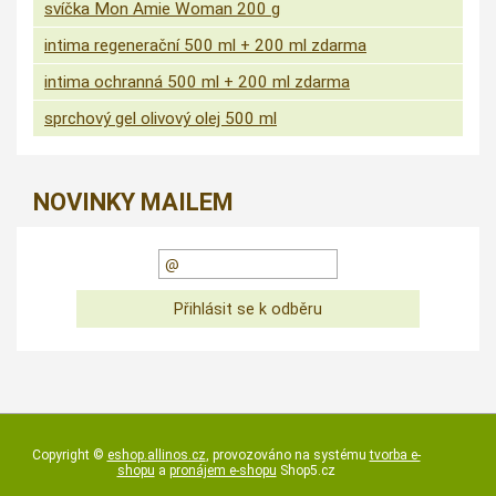
svíčka Mon Amie Woman 200 g
intima regenerační 500 ml + 200 ml zdarma
intima ochranná 500 ml + 200 ml zdarma
sprchový gel olivový olej 500 ml
NOVINKY MAILEM
Copyright ©
eshop.allinos.cz
,
provozováno na systému
tvorba e-
shopu
a
pronájem e-shopu
Shop5.cz