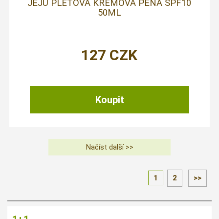
JEJU PLEŤOVÁ KRÉMOVÁ PĚNA SPF10
50ML
127
CZK
1
2
>>