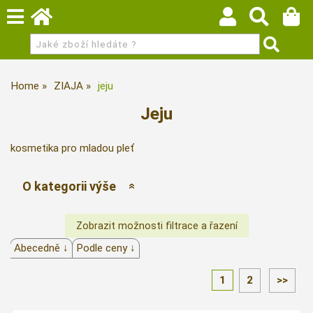
Home
ZIAJA
jeju
Jeju
kosmetika pro mladou pleť
O kategorii výše
Abecedně ↓
Podle ceny ↓
1
2
>>