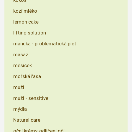
kokos
kozí mléko
lemon cake
lifting solution
manuka - problematická pleť
masáž
měsíček
mořská řasa
muži
muži - sensitive
mýdla
Natural care
oční krémy, odlíčení očí