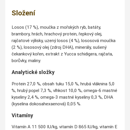
Složení
Losos (17 %), moučka z mořských ryb, batáty,
brambory, hrách, hrachový protein, řepkový olej,
rajčatové výlisky, uzený losos (4 %), lososová moučka
(2 %), lososový olej (zdroj DHA), minerály, sušený
čekankový kořen, extrakt z Yucca schidigera, rajčata,
borůvky, maliny.
Analytické složky
Protein 27,0 %, obsah tuku 15,0 %, hrubá vláknina 5,0
%, hrubý popel 7,3 %, vlhkost 10,0 %, omega-6 mastné
kyseliny 2,4 %, omega-3 mastné kyseliny 0,3 %, DHA
(kyselina dokosahexaenová) 0,05 %.
Vitamíny
Vitamín A 11 500 IU/kg, vitamín D 865 lU/kg, vitamín E