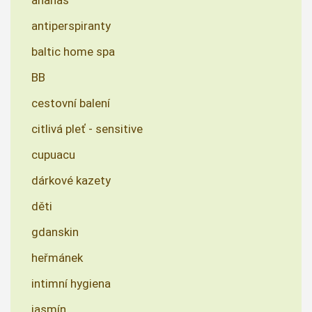
ananas
antiperspiranty
baltic home spa
BB
cestovní balení
citlivá pleť - sensitive
cupuacu
dárkové kazety
děti
gdanskin
heřmánek
intimní hygiena
jasmín