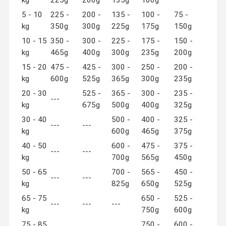
kg
225g
200g
135g
100g
5 - 10
225 -
200 -
135 -
100 -
75 -
kg
350g
300g
225g
175g
150g
10 - 15
350 -
300 -
225 -
175 -
150 -
kg
465g
400g
300g
235g
200g
15 - 20
475 -
425 -
300 -
250 -
200 -
kg
600g
525g
365g
300g
235g
20 - 30
525 -
365 -
300 -
235 -
---
kg
675g
500g
400g
325g
30 - 40
500 -
400 -
325 -
---
---
kg
600g
465g
375g
40 - 50
600 -
475 -
375 -
---
---
kg
700g
565g
450g
50 - 65
700 -
565 -
450 -
---
---
kg
825g
650g
525g
65 - 75
650 -
525 -
---
---
---
kg
750g
600g
75 - 85
750 -
600 -