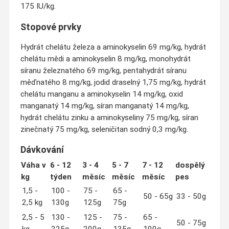
175 IU/kg.
Stopové prvky
Hydrát chelátu železa a aminokyselin 69 mg/kg, hydrát
chelátu mědi a aminokyselin 8 mg/kg, monohydrát
síranu železnatého 69 mg/kg, pentahydrát síranu
měďnatého 8 mg/kg, jodid draselný 1,75 mg/kg, hydrát
chelátu manganu a aminokyselin 14 mg/kg, oxid
manganatý 14 mg/kg, síran manganatý 14 mg/kg,
hydrát chelátu zinku a aminokyseliny 75 mg/kg, síran
zinečnatý 75 mg/kg, seleničitan sodný 0,3 mg/kg.
Dávkování
Váha v
6 - 12
3 - 4
5 - 7
7 - 12
dospělý
kg
týden
měsíc
měsíc
měsíc
pes
1,5 -
100 -
75 -
65 -
50 - 65g
33 - 50g
2,5 kg
130g
125g
75g
2,5 - 5
130 -
125 -
75 -
65 -
50 - 75g