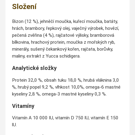
Složení
Bizon (12 %), jehněčí moučka, kuřecí moučka, batáty,
hrách, brambory, řepkový olej, vaječný výrobek, hovězí,
pečená zvěřina (4 %), rajčatové výlisky, bramborová
bílkovina, hrachový protein, moučka z mořských ryb,
minerály, sušený čekankový kořen, rajčata, borůvky,
maliny, extrakt z Yucca schidigera.
Analytické složky
Protein 32,0 %, obsah tuku 18,0 %, hrubá vláknina 3,0
%, hrubý popel 9,2 %, vlhkost 10,0%, omega-6 mastné
kyseliny 2,8 %, omega-3 mastné kyseliny 0,3 %.
Vitamíny
Vitamín A 10 000 IU, vitamín D 750 lU, vitamín E 150
lU.