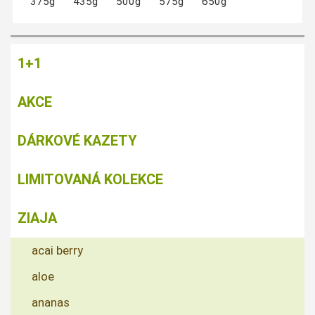
375g
435g
500g
575g
650g
1+1
AKCE
DÁRKOVÉ KAZETY
LIMITOVANÁ KOLEKCE
ZIAJA
acai berry
aloe
ananas