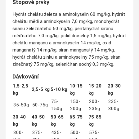
Stopové prvky
Hydrát chelátu železa a aminokyselin 60 mg/kg, hydrát
chelátu mědi a aminokyselin 7,0 mg/kg, monohydrát
síranu železnatého 60 mg/kg, pentahydrát síranu
měďnatého 7,0 mg/kg, jodid draselný 1,5 mg/kg, hydrát
chelátu manganu a aminokyselin 14 mg/kg, oxid
manganatý 14 mg/kg, síran manganatý 14 mg/kg,
hydrát chelátu zinku a aminokyseliny 75 mg/kg, síran
zinečnatý 75 mg/kg, seleničitan sodný 0,3 mg/kg.
Dávkování
1,5-2,5
10-15
15-20
20-30
2,5-5 kg
5-10 kg
kg
kg
kg
kg
75-
150-
200-
235-
35-50g
50-75g
150g
200g
235g
300g
30-40
40-50
50-65
65-75
75-85
kg
kg
kg
kg
kg
300-
375-
435-
500-
575-