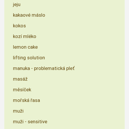
jeju
kakaové máslo
kokos
kozí mléko
lemon cake
lifting solution
manuka - problematická pleť
masáž
měsíček
mořská řasa
muži
muži - sensitive