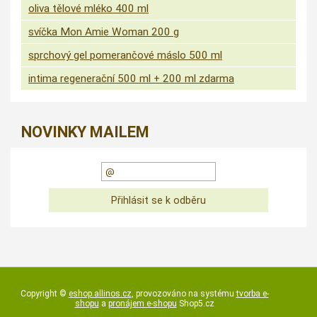
oliva tělové mléko 400 ml
svíčka Mon Amie Woman 200 g
sprchový gel pomerančové máslo 500 ml
intima regenerační 500 ml + 200 ml zdarma
NOVINKY MAILEM
Copyright ©
eshop.allinos.cz
,
provozováno na systému
tvorba e-
shopu
a
pronájem e-shopu
Shop5.cz