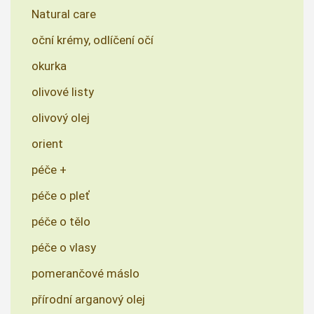
Natural care
oční krémy, odlíčení očí
okurka
olivové listy
olivový olej
orient
péče +
péče o pleť
péče o tělo
péče o vlasy
pomerančové máslo
přírodní arganový olej