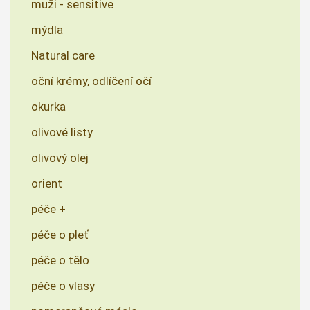
muži - sensitive
mýdla
Natural care
oční krémy, odlíčení očí
okurka
olivové listy
olivový olej
orient
péče +
péče o pleť
péče o tělo
péče o vlasy