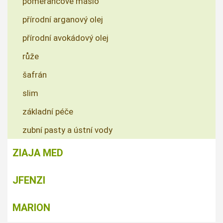
pomerančové máslo
přírodní arganový olej
přírodní avokádový olej
růže
šafrán
slim
základní péče
zubní pasty a ústní vody
ZIAJA MED
JFENZI
MARION