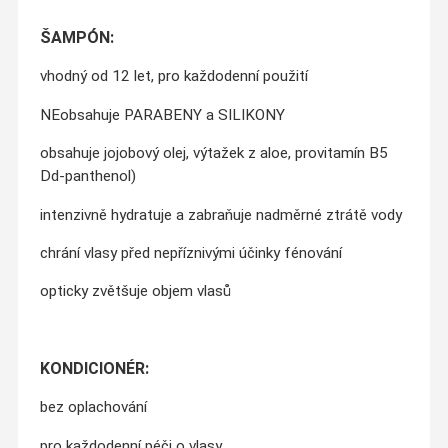
ŠAMPÓN:
vhodný od 12 let, pro každodenní použití
NEobsahuje PARABENY a SILIKONY
obsahuje jojobový olej, výtažek z aloe, provitamín B5
Dd-panthenol)
intenzivně hydratuje a zabraňuje nadměrné ztrátě vody
chrání vlasy před nepříznivými účinky fénování
opticky zvětšuje objem vlasů
KONDICIONÉR:
bez oplachování
pro každodenní péči o vlasy