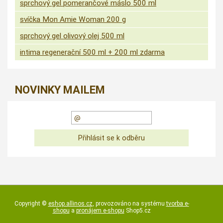
sprchový gel pomerančové máslo 500 ml
svíčka Mon Amie Woman 200 g
sprchový gel olivový olej 500 ml
intima regenerační 500 ml + 200 ml zdarma
NOVINKY MAILEM
Copyright ©
eshop.allinos.cz
,
provozováno na systému
tvorba e-
shopu
a
pronájem e-shopu
Shop5.cz