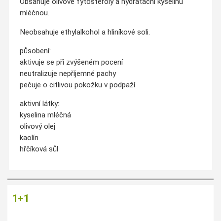
Obsahuje olivové fytosteroly a hydratační kyselinu
mléčnou.
Neobsahuje ethylalkohol a hliníkové soli.
působení:
aktivuje se při zvýšeném pocení
neutralizuje nepříjemné pachy
pečuje o citlivou pokožku v podpaží
aktivní látky:
k
yselina mléčná
olivový olej
kaolín
hřčíková sůl
1+1