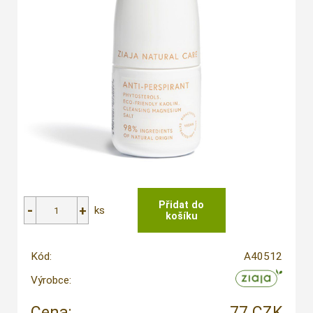
ks
Kód:
A40512
Výrobce:
Cena:
77 CZK