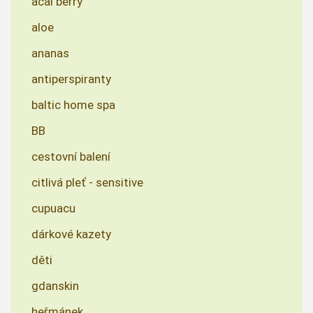
acai berry
aloe
ananas
antiperspiranty
baltic home spa
BB
cestovní balení
citlivá pleť - sensitive
cupuacu
dárkové kazety
děti
gdanskin
heřmánek