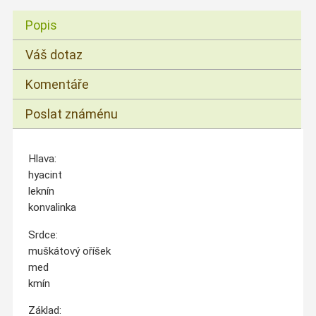
Popis
Váš dotaz
Komentáře
Poslat známénu
Hlava:
hyacint
leknín
konvalinka
Srdce:
muškátový oříšek
med
kmín
Základ: