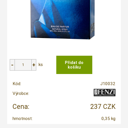
ks
Kód:
J10032
Výrobce:
Cena:
237 CZK
hmotnost:
0,35 kg