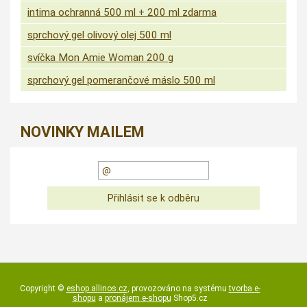
intima ochranná 500 ml + 200 ml zdarma
sprchový gel olivový olej 500 ml
svíčka Mon Amie Woman 200 g
sprchový gel pomerančové máslo 500 ml
NOVINKY MAILEM
Copyright ©
eshop.allinos.cz
,
provozováno na systému
tvorba e-
shopu
a
pronájem e-shopu
Shop5.cz