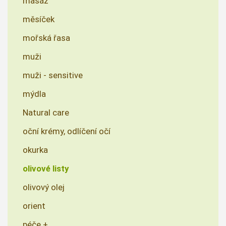
masáž
měsíček
mořská řasa
muži
muži - sensitive
mýdla
Natural care
oční krémy, odlíčení očí
okurka
olivové listy
olivový olej
orient
péče +