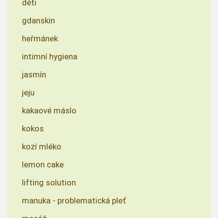
děti
gdanskin
heřmánek
intimní hygiena
jasmín
jeju
kakaové máslo
kokos
kozí mléko
lemon cake
lifting solution
manuka - problematická pleť