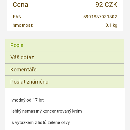
Cena:
92 CZK
EAN:
5901887031802
hmotnost:
0,1 kg
Popis
Váš dotaz
Komentáře
Poslat známénu
vhodný od 17 let
lehký nemastný koncentrovaný krém
s výtažkem z listů zelené olivy