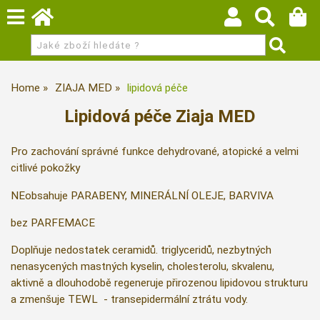
Home
ZIAJA MED
lipidová péče
Lipidová péče Ziaja MED
Pro zachování správné funkce dehydrované, atopické a velmi
citlivé pokožky
NEobsahuje PARABENY, MINERÁLNÍ OLEJE, BARVIVA
bez PARFEMACE
Doplňuje nedostatek ceramidů. triglyceridů, nezbytných
nenasycených mastných kyselin, cholesterolu, skvalenu,
aktivně a dlouhodobě regeneruje přirozenou lipidovou strukturu
a zmenšuje TEWL - transepidermální ztrátu vody.