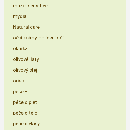
muži - sensitive
mýdla
Natural care
oční krémy, odlíčení očí
okurka
olivové listy
olivový olej
orient
péče +
péče o pleť
péče o tělo
péče o vlasy