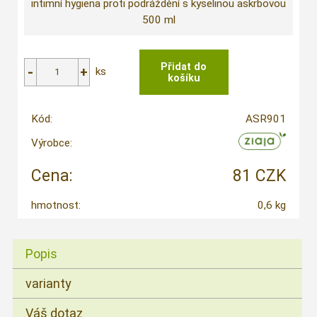
intimní hygiena proti podráždění s kyselinou askrbovou
500 ml
ks
Kód:
ASR901
Výrobce:
Cena:
81 CZK
hmotnost:
0,6 kg
Popis
varianty
Váš dotaz