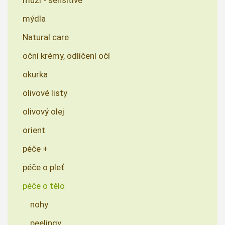
muži - sensitive
mýdla
Natural care
oční krémy, odlíčení očí
okurka
olivové listy
olivový olej
orient
péče +
péče o pleť
péče o tělo
nohy
peelingy