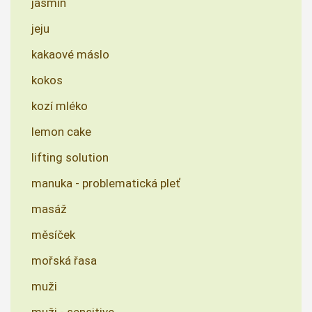
jasmín
jeju
kakaové máslo
kokos
kozí mléko
lemon cake
lifting solution
manuka - problematická pleť
masáž
měsíček
mořská řasa
muži