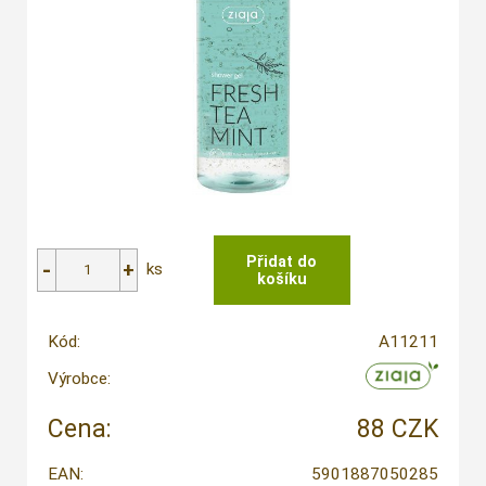
ks
Kód:
A11211
Výrobce:
Cena:
88 CZK
EAN:
5901887050285