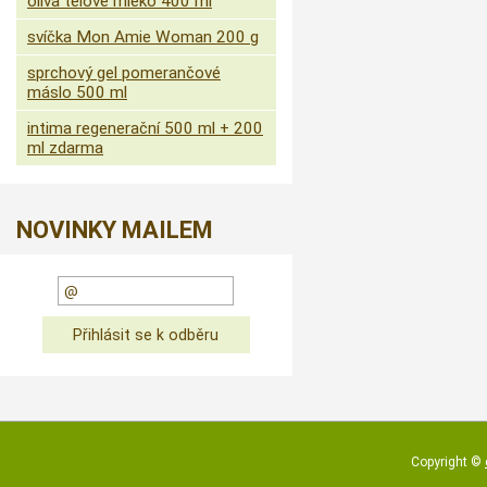
oliva tělové mléko 400 ml
svíčka Mon Amie Woman 200 g
sprchový gel pomerančové
máslo 500 ml
intima regenerační 500 ml + 200
ml zdarma
NOVINKY MAILEM
Copyright ©