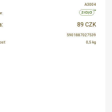
A3004
e:
:
89 CZK
5901887027539
st:
0,5 kg