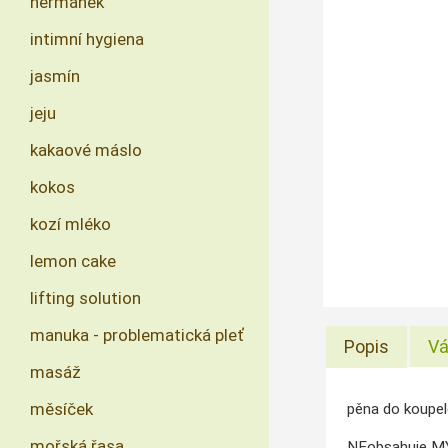
heřmánek
intimní hygiena
jasmín
jeju
kakaové máslo
kokos
kozí mléko
lemon cake
lifting solution
manuka - problematická pleť
Popis
Vá
masáž
měsíček
pěna do koupel
mořská řasa
NEobsahuje 