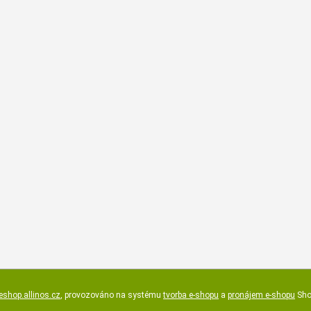
eshop.allinos.cz
,
provozováno na systému
tvorba e-shopu
a
pronájem e-shopu
Sho