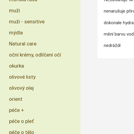
muži
nenarušuje při
muži - sensitive
dokonale hydra
mýdla
mění barvu vod
Natural care
nedráždí
oční krémy, odlíčení očí
okurka
olivové listy
olivový olej
orient
péče +
péče o pleť
péče o tělo