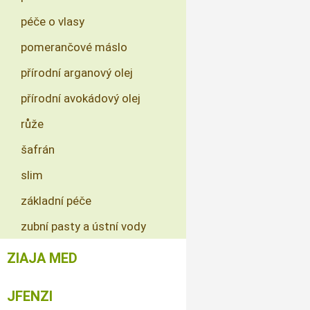
péče o vlasy
pomerančové máslo
přírodní arganový olej
přírodní avokádový olej
růže
šafrán
slim
základní péče
zubní pasty a ústní vody
ZIAJA MED
JFENZI