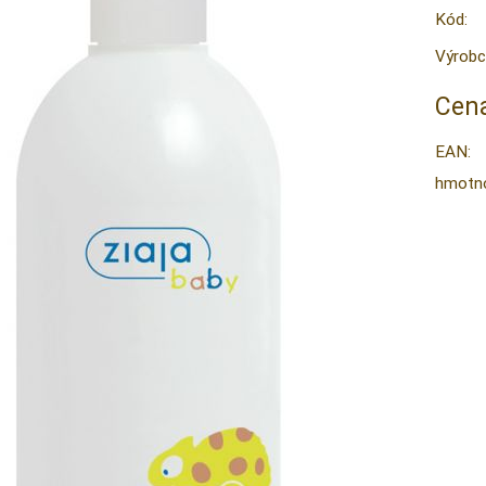
Kód:
Výrobc
Cena
EAN:
hmotno