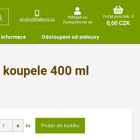
Počet položek: 0
Přihlásit se
obchod@allinos.cz
Zaregistrovat se
0,00 CZK
 informace
Odstoupení od smlouvy
 koupele 400 ml
ks