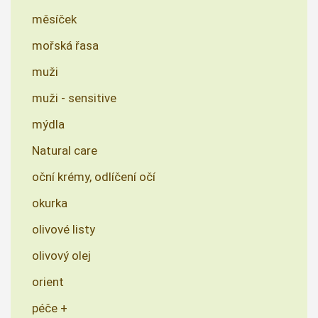
měsíček
mořská řasa
muži
muži - sensitive
mýdla
Natural care
oční krémy, odlíčení očí
okurka
olivové listy
olivový olej
orient
péče +