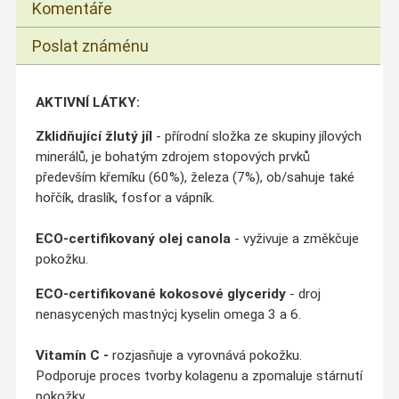
Komentáře
Poslat známénu
AKTIVNÍ LÁTKY:
Zklidňující žlutý jíl
- přírodní složka ze skupiny jílových
minerálů, je bohatým zdrojem stopových prvků
především křemíku (60%), železa (7%), ob/sahuje také
hořčík, draslík, fosfor a vápník.
ECO-certifikovaný olej canola
- vyživuje a změkčuje
pokožku.
ECO-certifikované kokosové glyceridy
- droj
nenasycených mastnýcj kyselin omega 3 a 6.
Vitamín C -
rozjasňuje a vyrovnává pokožku.
Podporuje proces tvorby kolagenu a zpomaluje stárnutí
pokožky.