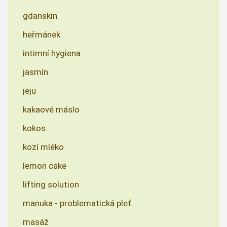
gdanskin
heřmánek
intimní hygiena
jasmín
jeju
kakaové máslo
kokos
kozí mléko
lemon cake
lifting solution
manuka - problematická pleť
masáž