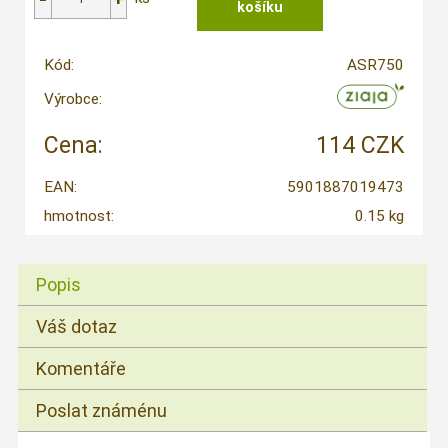
Kód:
ASR750
Výrobce:
Cena:
114 CZK
EAN:
5901887019473
hmotnost:
0.15 kg
Popis
Váš dotaz
Komentáře
Poslat známénu