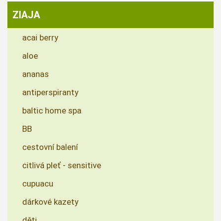
ZIAJA
acai berry
aloe
ananas
antiperspiranty
baltic home spa
BB
cestovní balení
citlivá pleť - sensitive
cupuacu
dárkové kazety
děti